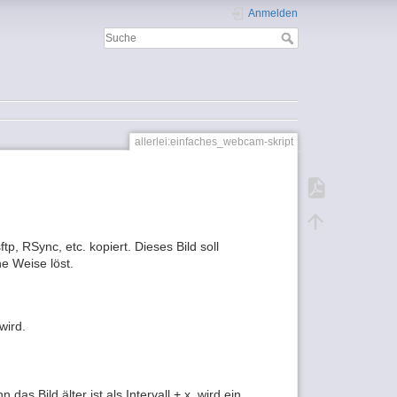
Anmelden
allerlei:einfaches_webcam-skript
p, RSync, etc. kopiert. Dieses Bild soll
e Weise löst.
wird.
s Bild älter ist als Intervall + x, wird ein