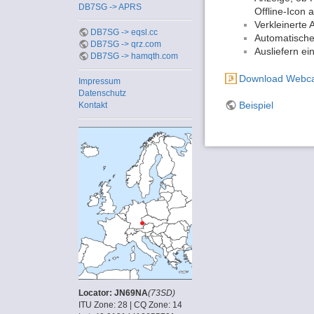
DB7SG -> APRS
Offline-Icon 
Verkleinerte 
DB7SG -> eqsl.cc
Automatische
DB7SG -> qrz.com
Ausliefern e
DB7SG -> hamqth.com
Download Webca
Impressum
Datenschutz
Beispiel
Kontakt
Locator: JN69NA
(73SD)
ITU Zone: 28 | CQ Zone: 14