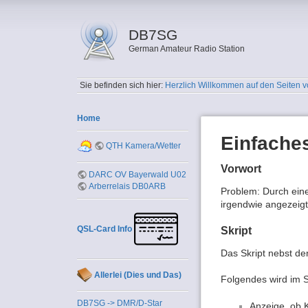
DB7SG
German Amateur Radio Station
Sie befinden sich hier:
Herzlich Willkommen auf den Seiten
Home
Einfache
QTH Kamera/Wetter
Vorwort
DARC OV Bayerwald U02
Arberrelais DB0ARB
Problem: Durch eine 
irgendwie angezeigt
QSL-Card Info
Skript
Das Skript nebst de
Allerlei (Dies und Das)
Folgendes wird im Sk
DB7SG -> DMR/D-Star
Anzeige, ob K