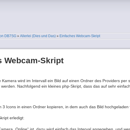
 von DB7SG
»
Allerlei (Dies und Das)
»
Einfaches Webcam-Skript
s Webcam-Skript
Kamera wird im Intervall ein Bild auf einen Ordner des Providers per sft
 werden. Nachfolgend ein kleines php-Skript, dass das auf sehr einfach
n 3 Icons in einen Ordner kopieren, in dem auch das Bild hochgeladen 
ript erledigt:
amera „Online“ ist, dazu wird einfach das Interval angegeben, und wenn da