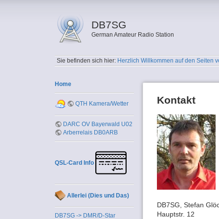
DB7SG
German Amateur Radio Station
Sie befinden sich hier:
Herzlich Willkommen auf den Seiten
Home
Kontakt
QTH Kamera/Wetter
DARC OV Bayerwald U02
Arberrelais DB0ARB
QSL-Card Info
Allerlei (Dies und Das)
DB7SG, Stefan Glöc
Hauptstr. 12
DB7SG -> DMR/D-Star