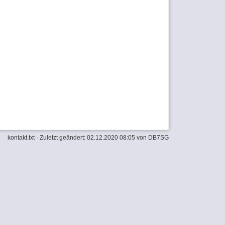
kontakt.txt
· Zuletzt geändert: 02.12.2020 08:05 von
DB7SG