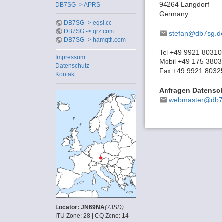
94264 Langdorf
DB7SG -> APRS
Germany
DB7SG -> eqsl.cc
DB7SG -> qrz.com
stefan@db7sg.d
DB7SG -> hamqth.com
Tel +49 9921 80310
Impressum
Mobil +49 175 380
Datenschutz
Fax +49 9921 8032
Kontakt
Anfragen Datensc
webmaster@db7
Locator: JN69NA
(73SD)
ITU Zone: 28 | CQ Zone: 14