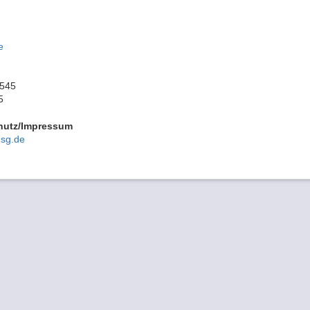
e
3545
5
hutz/Impressum
sg.de